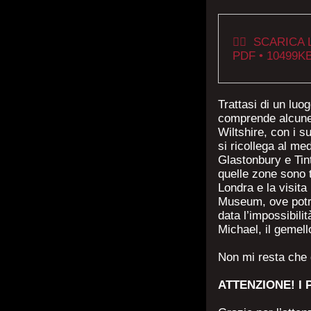
👉🏼 SCARICA
PDF • 10499K
Trattasi di un luog
comprende alcune d
Wiltshire, con i s
si ricollega al m
Glastonbury e Tint
quelle zone sono 
Londra e la visita
Museum, ove potre
data l’impossibili
Michael, il gemell
Non mi resta che d
ATTENZIONE! I 