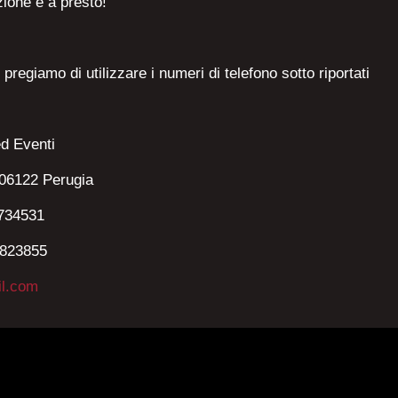
zione e a presto!
i pregiamo di utilizzare i numeri di telefono sotto riportati
d Eventi
106122 Perugia
5734531
9823855
l.com