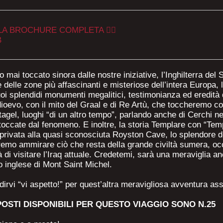
 LA BROCHURE COMPLETA 👈🏻
B
o mai toccato sinora dalle nostre iniziative, l’Inghilterra del
elle zone più affascinanti e misteriose dell’intera Europa, l
uoi splendidi monumenti megalitici, testimonianza ed eredità
edioevo, con il mito del Graal e di Re Artù, che toccheremo 
agel, luoghi “di un altro tempo”, parlando anche di Cerchi n
toccate dal fenomeno. E inoltre, la storia Templare con “Te
 privata alla quasi sconosciuta Royston Cave, lo splendore de
mo ammirare ciò che resta della grande civiltà sumera, oc
tà di visitare l’Iraq attuale. Credetemi, sarà una meraviglia 
o inglese di Mont Saint Michel.
irvi “vi aspetto!” per quest’altra meravigliosa avventura as
POSTI DISPONIBILI PER QUESTO VIAGGIO SONO N.25