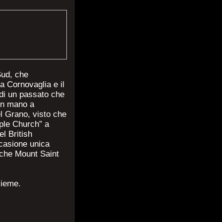
 Sud, che
a Cornovaglia e il
 di un passato che
con mano a
el Grano, visto che
mple Church” a
l British
casione unica
anche Mount Saint
sieme.