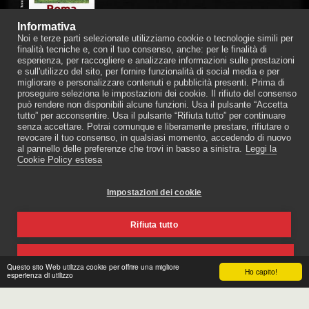
Informativa
Noi e terze parti selezionate utilizziamo cookie o tecnologie simili per
finalità tecniche e, con il tuo consenso, anche: per le finalità di
esperienza, per raccogliere e analizzare informazioni sulle prestazioni
ITALIA MISTERIOSA
e sull'utilizzo del sito, per fornire funzionalità di social media e per
migliorare e personalizzare contenuti e pubblicità presenti. Prima di
proseguire seleziona le impostazioni dei cookie. Il rifiuto del consenso
può rendere non disponibili alcune funzioni. Usa il pulsante “Accetta
tutto” per acconsentire. Usa il pulsante “Rifiuta tutto” per continuare
senza accettare. Potrai comunque e liberamente prestare, rifiutare o
revocare il tuo consenso, in qualsiasi momento, accedendo di nuovo
al pannello delle preferenze che trovi in basso a sinistra.
Leggi la
Cookie Policy estesa
Copyright © 2026 Tutti i diritti riservati -
XPublishing (Sito Ufficiale)
Impostazioni dei cookie
Coockie Policy
|
Privacy Policy
Rifiuta tutto
Accetta tutto
Questo sito Web utilizza cookie per offrire una migliore
Ho capito!
esperienza di utilizzo