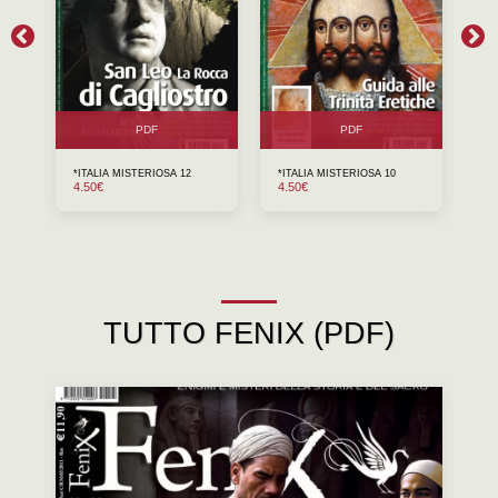
PDF
PDF
*ITALIA MISTERIOSA 12
*ITALIA MISTERIOSA 10
*I
4.50
€
4.50
€
4.
TUTTO FENIX (PDF)