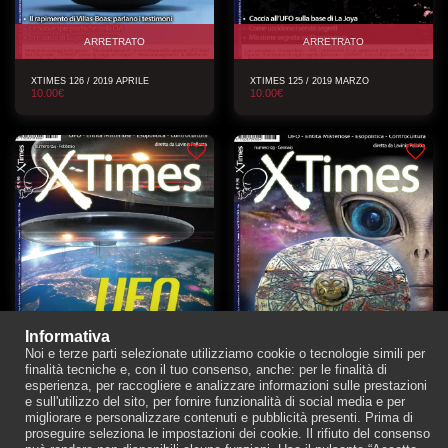
ARRETRATO
ARRETRATO
XTIMES 126 / 2019 APRILE
XTIMES 125 / 2019 MARZO
10.00
€
10.00
€
Informativa
Noi e terze parti selezionate utilizziamo cookie o tecnologie simili per
finalità tecniche e, con il tuo consenso, anche: per le finalità di
ARRETRATO
ARRETRATO
esperienza, per raccogliere e analizzare informazioni sulle prestazioni
e sull'utilizzo del sito, per fornire funzionalità di social media e per
migliorare e personalizzare contenuti e pubblicità presenti. Prima di
XTIMES 124 / 2019 FEBBRAIO
XTIMES 123 / 2019 GENNAIO
proseguire seleziona le impostazioni dei cookie. Il rifiuto del consenso
10.00
€
10.00
€