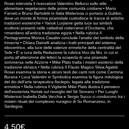
Rosei intervista il ricercatore Valentino Bellucci sullo stile
alimentare vegetariano delle prime comunità cristiane • Mario
Farneti e Bruno Bartoletti in Italia Misteriosa ci portano a Gubbio,
dove un monte di forma piramidale custodisce le tracce di antiche
tradizioni esoteriche • Yanuk Lurjiame getta luce sui simboli
scultorei presenti nelle cattedrali cistercensi d’Occitania, che
rimandano all’antica tradizione egizia • Nella rubrica Il
Pentagramma Monica Casalini conclude l’analisi del simbolo della
trinacria • Chiara Dainelli analizza i tratti principali del sistema
eliocentrico, alla luce delle valenze ermetiche della centralità del
Sole • E’ a cura della Redazione la rubrica Voci da Mu, in cui si
porta all’attenzione dei lettori la scoperta di una piramide
sommersa nelle Azzorre • Mike Plato tratta i misteri esoterici della
tradizione ebraica • Nella rubrica Il Flauto Magico Silvia Agabiti
Rosei esamina la storia e alcuni testi dei canti noti come Carmina
Burana • Luca Valentini in Symbolica esamina la figura mitologica
del dio dell’arte terapeutica Asclepio, legata alla tradizione
ermetica • Nella rubrica Il Vigilante Mike Plato illustra il pensiero
dell’esoterista Hurtak sul risveglio del Sé Sovrano • Per Luoghi
Misteriosi Isabella Dalla Vecchia e Sergio Succu ci conducono tra i
misteri rituali del complesso nuragico di Su Romanzesu, in
Sardegna.
4.50
€