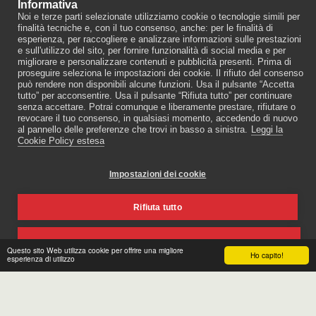
Informativa
Noi e terze parti selezionate utilizziamo cookie o tecnologie simili per
finalità tecniche e, con il tuo consenso, anche: per le finalità di
esperienza, per raccogliere e analizzare informazioni sulle prestazioni
e sull'utilizzo del sito, per fornire funzionalità di social media e per
migliorare e personalizzare contenuti e pubblicità presenti. Prima di
proseguire seleziona le impostazioni dei cookie. Il rifiuto del consenso
*FENIX 59 / 2013 SETTEMBRE
può rendere non disponibili alcune funzioni. Usa il pulsante “Accetta
4.50
€
tutto” per acconsentire. Usa il pulsante “Rifiuta tutto” per continuare
senza accettare. Potrai comunque e liberamente prestare, rifiutare o
revocare il tuo consenso, in qualsiasi momento, accedendo di nuovo
al pannello delle preferenze che trovi in basso a sinistra.
Leggi la
Cookie Policy estesa
Copyright © 2026 Tutti i diritti riservati -
XPublishing (Sito Ufficiale)
Impostazioni dei cookie
Coockie Policy
|
Privacy Policy
Rifiuta tutto
Accetta tutto
Questo sito Web utilizza cookie per offrire una migliore
Ho capito!
esperienza di utilizzo