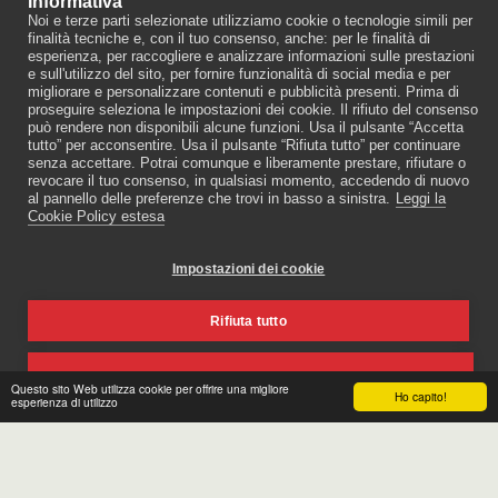
Informativa
Noi e terze parti selezionate utilizziamo cookie o tecnologie simili per
finalità tecniche e, con il tuo consenso, anche: per le finalità di
esperienza, per raccogliere e analizzare informazioni sulle prestazioni
e sull'utilizzo del sito, per fornire funzionalità di social media e per
migliorare e personalizzare contenuti e pubblicità presenti. Prima di
proseguire seleziona le impostazioni dei cookie. Il rifiuto del consenso
HERA 26 / 2019 OTTOBRE
può rendere non disponibili alcune funzioni. Usa il pulsante “Accetta
10.00
€
tutto” per acconsentire. Usa il pulsante “Rifiuta tutto” per continuare
senza accettare. Potrai comunque e liberamente prestare, rifiutare o
revocare il tuo consenso, in qualsiasi momento, accedendo di nuovo
al pannello delle preferenze che trovi in basso a sinistra.
Leggi la
Cookie Policy estesa
Copyright © 2026 Tutti i diritti riservati -
XPublishing (Sito Ufficiale)
Impostazioni dei cookie
Coockie Policy
|
Privacy Policy
Rifiuta tutto
Accetta tutto
Questo sito Web utilizza cookie per offrire una migliore
Ho capito!
esperienza di utilizzo