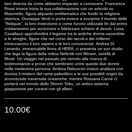
ben diversa da come abbiamo imparato a conoscere. Francesca
Rossi invece inizia la sua collaborazione con un articolo su
Maometto, figura alquanto emblematica che fondò la religione
islamica. Giuseppe Verdi ci porta invece a scorprire il mondo delle
“Reliquie”, la loro invenzione e come furono utilizzate fin dal primo
cristianesimo per avvicinare e fidelizzare schiere di devoti. Luisa
Cavallazzi approfondirà il legame tra le antiche donne-sacerdote
e le streghe, figure che nel corso dei secoli e dei millenni
intrecciarono il loro sapere e le loro conoscenze. Andrea Di
Lenardo, immancabile firma di HERA, ci presenta un suo studio
che lega la figura della mitica Nefertiti con Miriam, sorellà di
Mosé. Un viaggio nel passato più remoto alla ricerca di
testimonianze e prove che sembrano unire queste due donne
nella medesima persona. Andrea Rebuscini invece analizza con
dovizia il mistero del rame paleolitico e le sue possibili origini da
sconosciute traversate oceaniche, mentre Rossana Carne ci
porterà nel mondo dello Shinrin Yoku, un antico sistema
giapponese per curarsi con gli alberi.
10.00
€