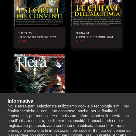
*HERA 75
*HERA 74
OTTOBRE/NOVEMBRE 2024
AGOSTO/SETTEMBRE 2024
4.50
€
4.50
€
Informativa
Noi e terze parti selezionate utilizziamo cookie o tecnologie simili per
finalità tecniche e, con il tuo consenso, anche: per le finalità di
esperienza, per raccogliere e analizzare informazioni sulle prestazioni
e sull'utilizzo del sito, per fornire funzionalità di social media e per
migliorare e personalizzare contenuti e pubblicità presenti. Prima di
*HERA 73 GIUGNO/LUGLIO
proseguire seleziona le impostazioni dei cookie. Il rifiuto del consenso
2024
può rendere non disponibili alcune funzioni. Usa il pulsante “Accetta