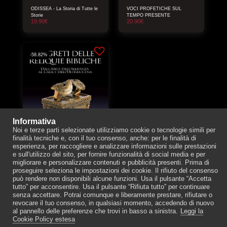
ODISSEA - La Storia di Tutte le
VOCI PROFETICHE SUL
Storie
TEMPO PRESENTE
19.90
€
20.90
€
-58.82%
Informativa
Noi e terze parti selezionate utilizziamo cookie o tecnologie simili per
finalità tecniche e, con il tuo consenso, anche: per le finalità di
esperienza, per raccogliere e analizzare informazioni sulle prestazioni
e sull'utilizzo del sito, per fornire funzionalità di social media e per
migliorare e personalizzare contenuti e pubblicità presenti. Prima di
I SEGRETI DELLE RELIQUIE
proseguire seleziona le impostazioni dei cookie. Il rifiuto del consenso
BIBLICHE
può rendere non disponibili alcune funzioni. Usa il pulsante “Accetta
7
€
17
€
tutto” per acconsentire. Usa il pulsante “Rifiuta tutto” per continuare
senza accettare. Potrai comunque e liberamente prestare, rifiutare o
revocare il tuo consenso, in qualsiasi momento, accedendo di nuovo
al pannello delle preferenze che trovi in basso a sinistra.
Leggi la
Cookie Policy estesa