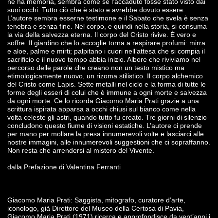
ne ha memoria, sembra come se l’accaduto fosse stato visto dai
suoi occhi. Tutto ciò che è stato e avrebbe dovuto essere.
L’autore sembra esserne testimone e il Sabato che svela è senza
tenebra e senza fine. Nel corpo, e quindi nella storia, si consuma
la via della salvezza eterna. Il corpo del Cristo rivive. È vero e
soffre. Il giardino che lo accoglie torna a respirare profumi: mirra
e aloe, palme e mirti; palpitano i cuori nell’attesa che si compia il
sacrificio e il nuovo tempo abbia inizio. Albore che riviviamo nel
percorso delle parole che creano non un testo mistico ma
etimologicamente nuovo, un rizoma stilistico. Il corpo alchemico
del Cristo come Lapis. Sette metalli nel ciclo e la forma di tutte le
forme degli esseri di colui che è immune a ogni morte e salvezza
da ogni morte. Ce lo ricorda Giacomo Maria Prati grazie a una
scrittura ispirata apparsa a occhi chiusi sul bianco come nella
volta celeste gli astri, quando tutto fu creato. Tre giorni di silenzio
concludono questo fiume di visioni estatiche. L’autore ci prende
per mano per mollare la presa innumerevoli volte e lasciarci alle
nostre immagini, alle innumerevoli suggestioni che ci sopraffanno.
Non resta che arrendersi al mistero del Vivente.
dalla Prefazione di Valentina Ferranti
Giacomo Maria Prati: Saggista, mitografo, curatore d’arte,
iconologo, già Direttore del Museo della Certosa di Pavia,
Giacomo Maria Prati (1971) ricerca e approfondisce da vent’anni i