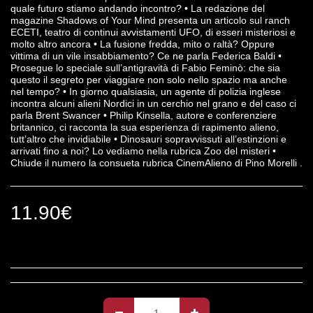
quale futuro stiamo andando incontro? • La redazione del
magazine Shadows of Your Mind presenta un articolo sul ranch
ECETI, teatro di continui avvistamenti UFO, di esseri misteriosi e
molto altro ancora • La fusione fredda, mito o raltà? Oppure
vittima di un vile insabbiamento? Ce ne parla Federica Baldi •
Prosegue lo speciale sull’antigravità di Fabio Feminò: che sia
questo il segreto per viaggiare non solo nello spazio ma anche
nel tempo? • In giorno qualsiasia, un agente di polizia inglese
incontra alcuni alieni Nordici in un cerchio nel grano e del caso ci
parla Brent Swancer • Philip Kinsella, autore e conferenziere
britannico, ci racconta la sua esperienza di rapimento alieno,
tutt’altro che invidiabile • Dinosauri sopravvissuti all’estinzioni e
arrivati fino a noi? Lo vediamo nella rubrica Zoo del misteri •
Chiude il numero la consueta rubrica CinemAlieno di Pino Morelli .
11.90
€