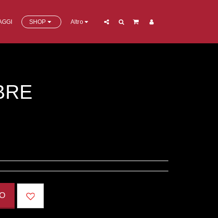
AGGI
SHOP
Altro
BRE
LO