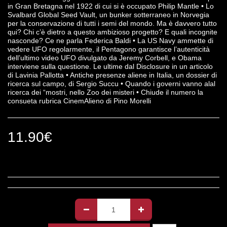
in Gran Bretagna nel 1922 di cui si è occupato Philip Mantle • Lo
Svalbard Global Seed Vault, un bunker sotterraneo in Norvegia
per la conservazione di tutti i semi del mondo. Ma è davvero tutto
qui? Chi c’è dietro a questo ambizioso progetto? E quali incognite
nasconde? Ce ne parla Federica Baldi • La US Navy ammette di
vedere UFO regolarmente, il Pentagono garantisce l’autenticità
dell’ultimo video UFO divulgato da Jeremy Corbell, e Obama
interviene sulla questione. Le ultime dal Disclosure in un articolo
di Lavinia Pallotta • Antiche presenze aliene in Italia, un dossier di
ricerca sul campo, di Sergio Succu • Quando i governi vanno alal
ricerca dei “mostri, nello Zoo dei misteri • Chiude il numero la
consueta rubrica CinemAlieno di Pino Morelli
11.90
€