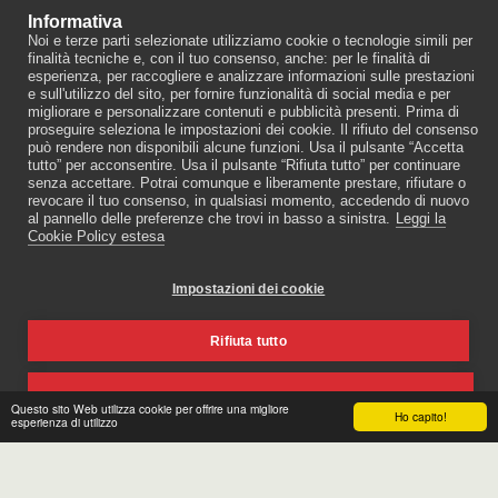
Informativa
Noi e terze parti selezionate utilizziamo cookie o tecnologie simili per
finalità tecniche e, con il tuo consenso, anche: per le finalità di
esperienza, per raccogliere e analizzare informazioni sulle prestazioni
e sull'utilizzo del sito, per fornire funzionalità di social media e per
migliorare e personalizzare contenuti e pubblicità presenti. Prima di
proseguire seleziona le impostazioni dei cookie. Il rifiuto del consenso
*XTIMES 180/ 2023 OTTOBRE
può rendere non disponibili alcune funzioni. Usa il pulsante “Accetta
4.50
€
tutto” per acconsentire. Usa il pulsante “Rifiuta tutto” per continuare
senza accettare. Potrai comunque e liberamente prestare, rifiutare o
revocare il tuo consenso, in qualsiasi momento, accedendo di nuovo
al pannello delle preferenze che trovi in basso a sinistra.
Leggi la
Cookie Policy estesa
Copyright © 2026 Tutti i diritti riservati -
XPublishing (Sito Ufficiale)
Impostazioni dei cookie
Coockie Policy
|
Privacy Policy
Rifiuta tutto
Accetta tutto
Questo sito Web utilizza cookie per offrire una migliore
Ho capito!
esperienza di utilizzo