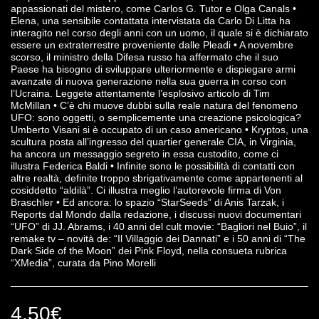
appassionati del mistero, come Carlos G. Tutor e Olga Canals •
Elena, una sensibile contattata intervistata da Carlo Di Litta ha
interagito nel corso degli anni con un uomo, il quale si è dichiarato
essere un extraterrestre proveniente dalle Pleadi • A novembre
scorso, il ministro della Difesa russo ha affermato che il suo
Paese ha bisogno di sviluppare ulteriormente e dispiegare armi
avanzate di nuova generazione nella sua guerra in corso con
l’Ucraina. Leggete attentamente l’esplosivo articolo di Tim
McMillan • C’è chi muove dubbi sulla reale natura del fenomeno
UFO: sono oggetti, o semplicemente una creazione psicologica?
Umberto Visani si è occupato di un caso americano • Kryptos, una
scultura posta all’ingresso del quartier generale CIA, in Virginia,
ha ancora un messaggio segreto in essa custodito, come ci
illustra Federica Baldi • Infinite sono le possibilità di contatti con
altre realtà, definite troppo sbrigativamente come appartenenti al
cosiddetto “aldilà”. Ci illustra meglio l’autorevole firma di Von
Braschler • Ed ancora: lo spazio “StarSeeds” di Anis Tarzak, i
Reports dal Mondo dalla redazione, i discussi nuovi documentari
“UFO” di JJ. Abrams, i 40 anni del cult movie: “Bagliori nel Buio”, il
remake tv – novità de: “Il Villaggio dei Dannati” e i 50 anni di “The
Dark Side of the Moon” dei Pink Floyd, nella consueta rubrica
“XMedia”, curata da Pino Morelli
4.50
€